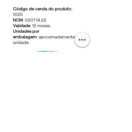
Código de venda do produto:
1025
NCM:
0207.14.22
Validade:
12 meses
Unidades por
embalagem:
aproximadamente 3
unidade
SAMBIQUIRA 1 Kg
Código de venda do produto:
1054
NCM:
0207.14.39
Validade:
12 meses
Unidades por
embalagem:
aproximadamente
50 unidades